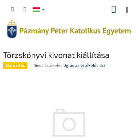
Ugrás
KOSÁR
a
fő
tartalomhoz
Törzskönyvi kivonat kiállítása
A
Nincs értékelés
Ugrás az értékeléshez
Kiárusítás
termék
átlagos
értékelése
5-
ből
0,0
csillag.